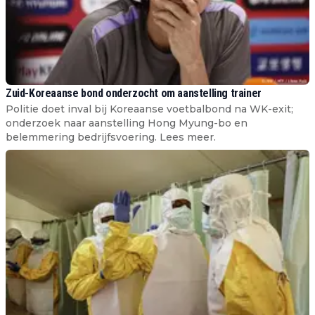
Zuid-Koreaanse bond onderzocht om aanstelling trainer
Politie doet inval bij Koreaanse voetbalbond na WK-exit;
onderzoek naar aanstelling Hong Myung-bo en
belemmering bedrijfsvoering. Lees meer.