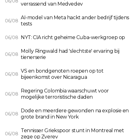
06/08
verrassend van Medvedev
AI-model van Meta hackt ander bedrijf tijdens
06/08
tests
NYT: CIA richt geheime Cuba-werkgroep op
06/08
Molly Ringwald had 'slechtste' ervaring bij
06/08
tienerserie
VS en bondgenoten roepen op tot
06/08
bijeenkomst over Nicaragua
Regering Colombia waarschuwt voor
06/08
mogelijke terroristische daden
Dode en meerdere gewonden na explosie en
06/08
grote brand in New York
Tennisser Griekspoor stunt in Montreal met
06/08
zege op Zverev